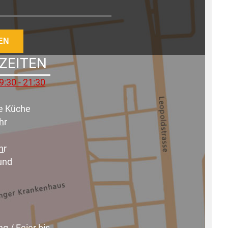
EN
ZEITEN
DATENSCHUTZ
IMPRESSUM
9:30 - 21:30
e Küche
Uh
r
h
r
und
g / Feier bis