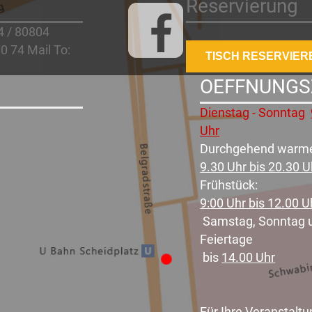
Reservierung
4 / 80804
0 74 Mail To:
TISCH RESERVIER
OEFFNUNGS
Dienstag - Sonntag
Uhr
Durchgehend warm
9.30 Uhr bis 20.30 
Frühstück:
9:00 Uhr bis 12.00 U
Samstag, Sonntag 
Feiertage
bis
14.00 Uhr
Für Ihre Veranstaltun